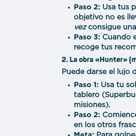
Paso 2:
Usa tus p
objetivo no es ll
vez
consigue una 
Paso 3:
Cuando el
recoge tus recom
2. La obra «Hunter» (
Puede darse el lujo 
Paso 1:
Usa tu sol
tablero (Superbu
misiones).
Paso 2:
Comience 
en los otros fras
Meta:
Para golpe