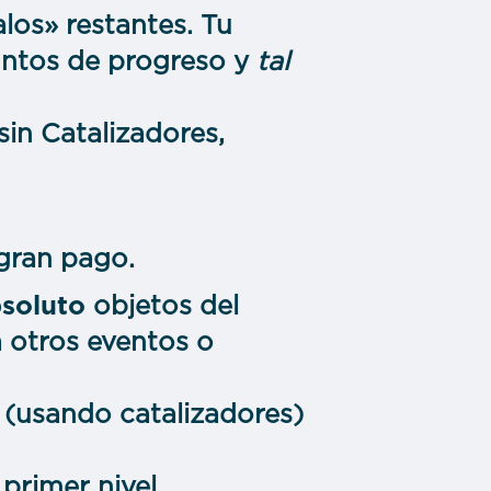
los» restantes. Tu
puntos de progreso y
tal
in Catalizadores,
 gran pago.
bsoluto
objetos del
a otros eventos o
 (usando catalizadores)
primer nivel.