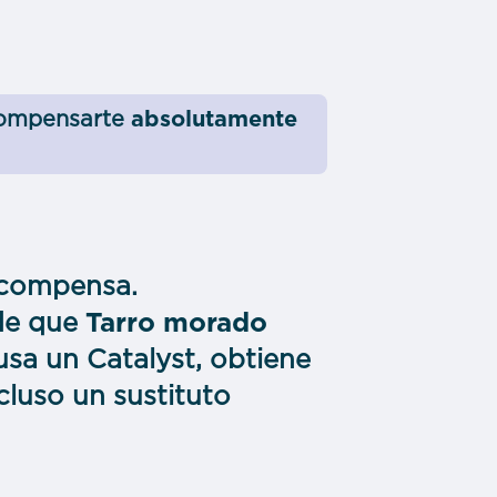
ecompensarte
absolutamente
ecompensa.
 de que
Tarro morado
sa un Catalyst, obtiene
cluso un sustituto
!