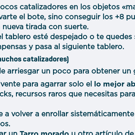
ocos catalizadores en los objetos «ma
evarte el bote, sino conseguir los +8 
nueva tirada con suerte.
 tablero esté despejado o te quedes s
pensas y pasa al siguiente tablero.
muchos catalizadores)
de arriesgar un poco para obtener un
vente para agarrar solo el
lo mejor a
cks, recursos raros que necesitas par
a volver a enrollar sistemáticamente
cos.
ar un
Tarro morado
u otro artículo de 