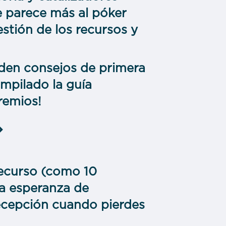
se parece más al póker
stión de los recursos y
den consejos de primera
mpilado la guía
remios!
»
recurso (como 10
la esperanza de
 decepción cuando pierdes