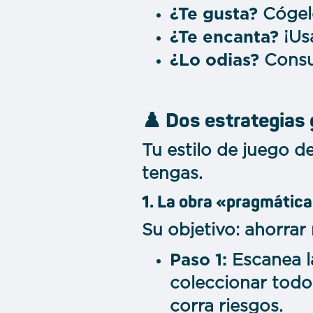
¿Te gusta?
Cógelo
¿Te encanta?
¡Usa
¿Lo odias?
Consul
♟️ Dos estrategias
Tu estilo de juego d
tengas.
1. La obra «pragmática
Su objetivo: ahorrar
Paso 1:
Escanea l
coleccionar todo
corra riesgos.