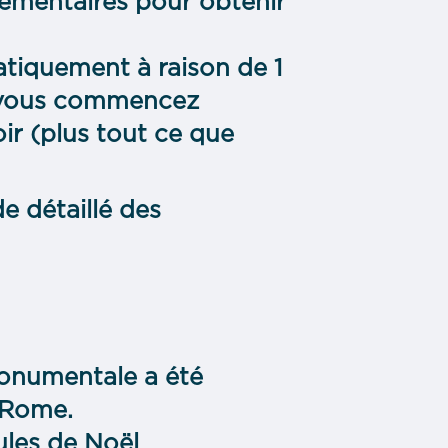
lémentaires pour obtenir
atiquement à raison de 1
t vous commencez
ir (plus tout ce que
e détaillé des
onumentale a été
e Rome.
ules de Noël