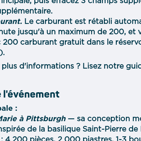
incipale, puis effacez 3 champs supp
upplémentaire.
burant.
Le carburant est rétabli autom
inute jusqu'à un maximum de 200, e
200 carburant gratuit dans le réservo
).
plus d'informations ? Lisez notre guid
 l'événement
ale :
arie à Pittsburgh
— sa conception m
nspirée de la basilique Saint-Pierre d
 : 4 200 pièces, 2 000 piastres, 1-3 bo